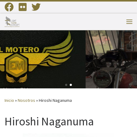
Saltar al contenido
Me
Inicio
»
Nosotros
»
Hiroshi Naganuma
Hiroshi Naganuma